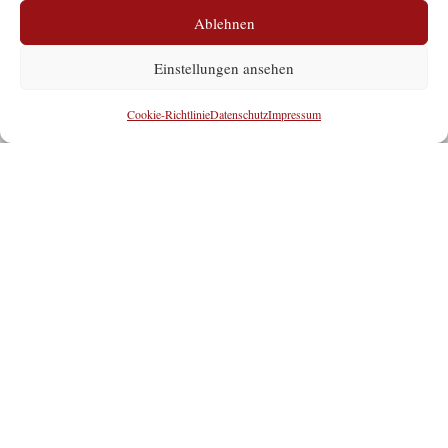
Ablehnen
Einstellungen ansehen
Cookie-Richtlinie
Datenschutz
Impressum
Willkommen im Hotel
Moawirt!
In traumhafter Lage im Salzburger