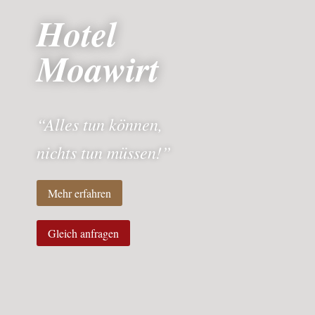
Hotel
Moawirt
“Alles tun können,
nichts tun müssen!”
Mehr erfahren
Gleich anfragen